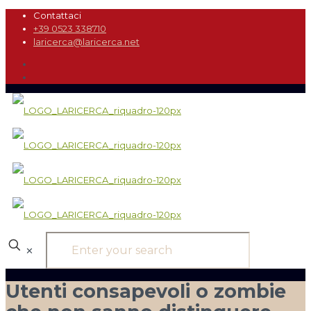
Contattaci
+39 0523 338710
laricerca@laricerca.net
✕
Utenti consapevoli o zombie