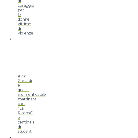
di
coraggio
per
le
donne
vittime
di
violenze
Alex
Zanardi
e
quella
indimenticabile
mattinata
con
“La
Ricerca”
e
centinaia
di
studenti