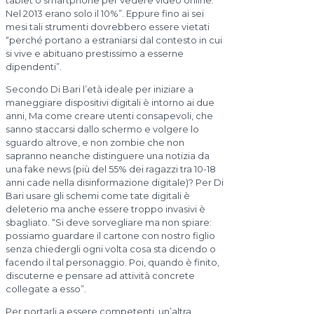
tablet o smartphone per vedere video online.
Nel 2013 erano solo il 10%”. Eppure fino ai sei
mesi tali strumenti dovrebbero essere vietati
“perché portano a estraniarsi dal contesto in cui
si vive e abituano prestissimo a esserne
dipendenti”.
Secondo Di Bari l’età ideale per iniziare a
maneggiare dispositivi digitali è intorno ai due
anni, Ma come creare utenti consapevoli, che
sanno staccarsi dallo schermo e volgere lo
sguardo altrove, e non zombie che non
sapranno neanche distinguere una notizia da
una fake news (più del 55% dei ragazzi tra 10-18
anni cade nella disinformazione digitale)? Per Di
Bari usare gli schemi come tate digitali è
deleterio ma anche essere troppo invasivi è
sbagliato. “Si deve sorvegliare ma non spiare:
possiamo guardare il cartone con nostro figlio
senza chiedergli ogni volta cosa sta dicendo o
facendo il tal personaggio. Poi, quando è finito,
discuterne e pensare ad attività concrete
collegate a esso”.
Per portarli a essere competenti, un’altra