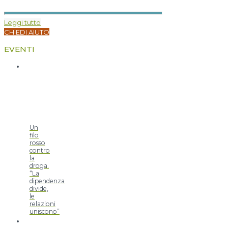
Leggi tutto
CHIEDI AIUTO
EVENTI
Un
filo
rosso
contro
la
droga.
“La
dipendenza
divide,
le
relazioni
uniscono”