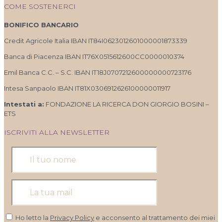
COME SOSTENERCI
BONIFICO BANCARIO
Credit Agricole Italia IBAN IT84I0623012601000001873339
Banca di Piacenza IBAN IT76X0515612600CC0000010374
Emil Banca C.C. – S.C. IBAN IT18J0707212600000000723176
Intesa Sanpaolo IBAN IT81X0306912626100000011917
Intestati a:
FONDAZIONE LA RICERCA DON GIORGIO BOSINI –
ETS
ISCRIVITI ALLA NEWSLETTER
Ho letto la
Privacy Policy
e acconsento al trattamento dei miei