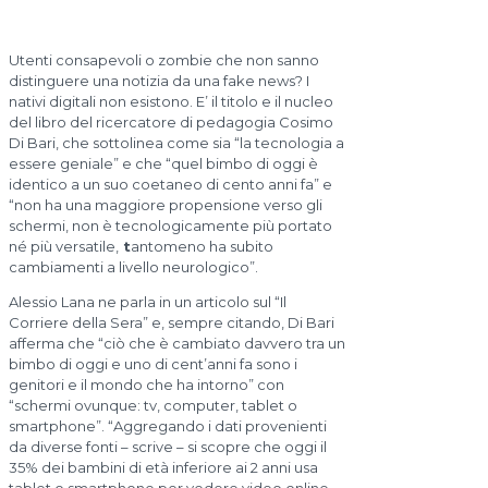
Utenti consapevoli o zombie che non sanno
distinguere una notizia da una fake news? I
nativi digitali non esistono. E’ il titolo e il nucleo
del libro del ricercatore di pedagogia Cosimo
Di Bari, che sottolinea come sia “la tecnologia a
essere geniale” e che “quel bimbo di oggi è
identico a un suo coetaneo di cento anni fa” e
“non ha una maggiore propensione verso gli
schermi, non è tecnologicamente più portato
né più versatile,
t
antomeno ha subito
cambiamenti a livello neurologico”.
Alessio Lana ne parla in un articolo sul “Il
Corriere della Sera” e, sempre citando, Di Bari
afferma che “ciò che è cambiato davvero tra un
bimbo di oggi e uno di cent’anni fa sono i
genitori e il mondo che ha intorno” con
“schermi ovunque: tv, computer, tablet o
smartphone”. “Aggregando i dati provenienti
da diverse fonti – scrive – si scopre che oggi il
35% dei bambini di età inferiore ai 2 anni usa