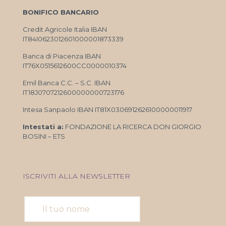
BONIFICO BANCARIO
Credit Agricole Italia IBAN
IT84I0623012601000001873339
Banca di Piacenza IBAN
IT76X0515612600CC0000010374
Emil Banca C.C. – S.C. IBAN
IT18J0707212600000000723176
Intesa Sanpaolo IBAN IT81X0306912626100000011917
Intestati a:
FONDAZIONE LA RICERCA DON GIORGIO
BOSINI – ETS
ISCRIVITI ALLA NEWSLETTER