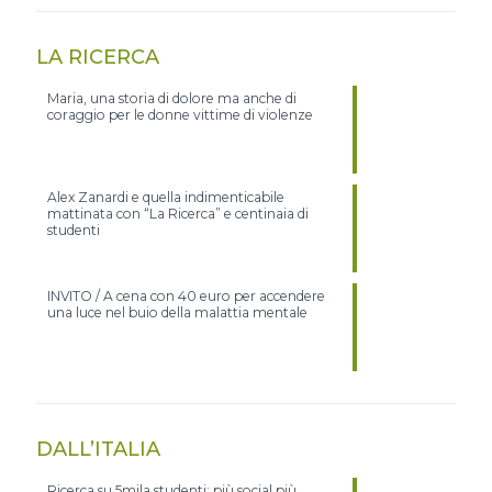
LA RICERCA
Maria, una storia di dolore ma anche di
coraggio per le donne vittime di violenze
Alex Zanardi e quella indimenticabile
mattinata con “La Ricerca” e centinaia di
studenti
INVITO / A cena con 40 euro per accendere
una luce nel buio della malattia mentale
DALL’ITALIA
Ricerca su 5mila studenti: più social più