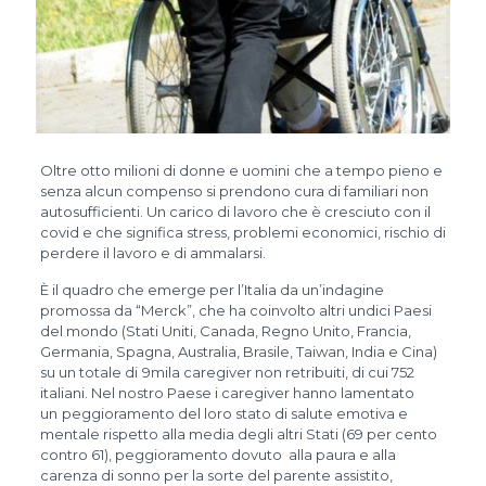
Oltre otto milioni di donne e uomini
che a tempo pieno e
senza alcun compenso si prendono cura di familiari non
autosufficienti. Un carico di lavoro che è cresciuto con il
covid e che significa stress, problemi economici, rischio di
perdere il lavoro e di ammalarsi.
È il quadro che emerge per l’Italia da un’indagine
promossa da “Merck”, che ha coinvolto altri undici Paesi
del mondo (Stati Uniti, Canada, Regno Unito, Francia,
Germania, Spagna, Australia, Brasile, Taiwan, India e Cina)
su un totale di
9mila caregiver non retribuiti, di cui 752
italiani. Nel nostro Paese i caregiver hanno lamentato
un
peggioramento del loro stato di salute emotiva e
mentale rispetto alla media degli altri Stati (69 per cento
contro 61), peggioramento dovuto alla paura e alla
carenza di sonno per la sorte del parente assistito,