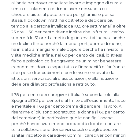
all’ansia per dover conciliare lavoro e impegno di cura, al
senso di isolamento e di non avere nessuno a cui
chiedere aiuto, al poco tempo per gli amici e per se
stessi. Il lockdown infatti ha costretto a dedicare più
tempo alla persona invalida: da 18,5 ore settimanali
a oltre
23 ore. Il 30 per cento ritiene inoltre che in futuro il carico
supererà le 31 ore. La metà degli intervistati accusa anche
un declino fisico perché fa meno sport, dorme di meno,
ha iniziato a mangiare male oppure perché ha rinviato le
visite mediche. Infine, nel 60 per cento dei casi, lo stress
fisico e psicologico è aggravato da un minor benessere
economico, dovuto soprattutto all’incapacità di far fronte
alle spese di accudimento con le risorse ricevute da
istituzioni, servizi sociali o assicurazioni, e alla riduzione
delle ore di lavoro professionale retribuito.
Il 78 per cento dei caregiver (l’Italia è seconda solo alla
Spagna all’82 per cento) è al limite dell’esaurimento fisico
e mentale e il 63 per cento treme di perdere il lavoro. A
risentirne di più sono soprattutto le donne (il 66 per cento
del campione), in particolare quelle con figli, anche
perché hanno avuto meno probabilità di poter contare
sulla collaborazione dei servizi sociali e degli operatori
sanitari rispetto ai caregiver uomini. I caregiver con minori