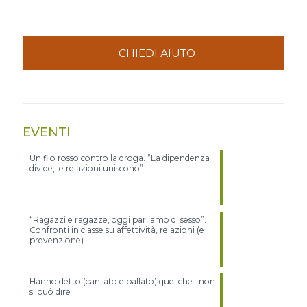
CHIEDI AIUTO
EVENTI
Un filo rosso contro la droga. “La dipendenza
divide, le relazioni uniscono”
“Ragazzi e ragazze, oggi parliamo di sesso”.
Confronti in classe su affettività, relazioni (e
prevenzione)
Hanno detto (cantato e ballato) quel che…non
si può dire