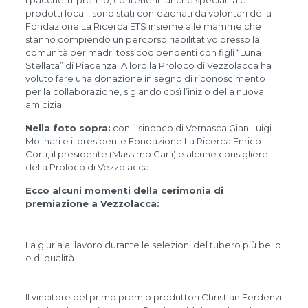
I pacchetti-premio, contenenti anche specialità e
prodotti locali, sono stati confezionati da volontari della
Fondazione La Ricerca ETS insieme alle mamme che
stanno compiendo un percorso riabilitativo presso la
comunità per madri tossicodipendenti con figli “Luna
Stellata” di Piacenza. A loro la Proloco di Vezzolacca ha
voluto fare una donazione in segno di riconoscimento
per la collaborazione, siglando così l’inizio della nuova
amicizia.
Nella foto sopra:
con il sindaco di Vernasca Gian Luigi
Molinari e il presidente Fondazione La Ricerca Enrico
Corti, il presidente (Massimo Garli) e alcune consigliere
della Proloco di Vezzolacca.
Ecco alcuni momenti della cerimonia di
premiazione a Vezzolacca:
La giuria al lavoro durante le selezioni del tubero più bello
e di qualità
Il vincitore del primo premio produttori Christian Ferdenzi