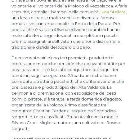
E’ nata una nuova amicizia tra la nostra Fondazione e le
volontarie e i volontari della Proloco di Vezzolacca. A farla
scaturire, complici i bambini della comunità
Luna Stellata
,
una festa di paese molto sentita e diventata famosa
ormai a livello internazionale: la Festa della Patata. Per
questa che è stata la 46sima edizione i bambini hanno
realizzato dei disegni destinati a completare i pacchi-
premio assegnati ai coltivatori che si sono distinti nella
tradizionale disfida del tubero più bello.
E certamente più d’uno tra i premiati – produttori di
professione ma anche persone che coltivano patate per
pura passione – si è lasciato conquistare dai sogni dei
bambini , sogni disegnati sui 25 cartoncini che hanno
corredato altrettanti pacchetti che contenevano anche
prelibatezze e prodotti tipici dell’Alta Valdarda. La
cerimonia di premiazione, con esposizione dei cesti
colmi di patate, si è tenuta la terza domenica d’agosto,
organizzata dalla Proloco. Primo classificato tra i
produttori Christian Ferdenzi, seguito da Secondina
Negrotti e, terzi classificati, Bruno Asioli con la moglie
Silvana Croci. Miglior amatore, una coltivatrice: Rosina
Negrotti.