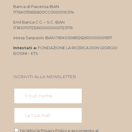
Banca di Piacenza IBAN
IT76X0515612600CC0000010374
Emil Banca C.C. – S.C. IBAN
IT18J0707212600000000723176
Intesa Sanpaolo IBAN IT81X0306912626100000011917
Intestati a:
FONDAZIONE LA RICERCA DON GIORGIO
BOSINI – ETS
ISCRIVITI ALLA NEWSLETTER
Ho letto la
Privacy Policy
e acconsento al