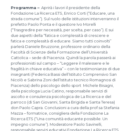
Programma –
Aprirà i lavori il presidente della
Fondazione La Ricerca ETS, Enrico Corti (“Educare, una
strada comune”). Sul ruolo delle istituzioni interverranno il
prefetto Paolo Ponta e il questore Ivo Morelli
(“Trasgredire per necessità, per scelta, per caso”). E sui
due aspetti della “fatica e complessità di crescere e
fatica e complessità di educare. Siamo tutti coinvolti”
parlerà Daniele Bruzzone, professore ordinario della
Facoltà di Scienze della Formazione dell’Università
Cattolica – sede di Piacenza. Quindi la parola passerà ai
professionisti sul campo – “Leggere il malessere e le
fragilità in chiave educativa” – con le testimonianze di due
insegnanti (Federica Bassi dell’Istituto Comprensivo San
Nicolò e Sabrina Zoni dell’Istituto tecnico Romagnosi di
Piacenza) dello psicologo dello sport Michele Bisagni,
della psicologa Lucia Catino, responsabile servizi di
ascolto e consulenza psicologica de La Ricerca e del
parroco (di San Giovanni, Santa Brigida e Santa Teresa)
don Paolo Capra. Conclusioni a cura della prof.sa Stefania
Mazza – formatrice, consigliera della Fondazione La
Ricerca ETS (“Una comunità educante possibile. Un
impegno comune”). Moderatore Paolo Savinelli,
responsabile servizi educativi Fondazione La Ricerca ETS.