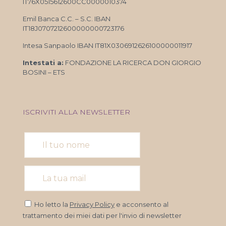
IT76X0515612600CC0000010374
Emil Banca C.C. – S.C. IBAN
IT18J0707212600000000723176
Intesa Sanpaolo IBAN IT81X0306912626100000011917
Intestati a:
FONDAZIONE LA RICERCA DON GIORGIO
BOSINI – ETS
ISCRIVITI ALLA NEWSLETTER
Ho letto la
Privacy Policy
e acconsento al
trattamento dei miei dati per l'invio di newsletter