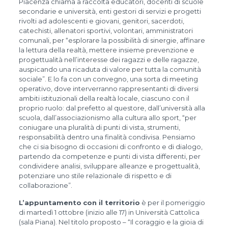
Piacenza chiama a raccolta educatori, docenti di scuole
secondarie e università, enti gestori di servizi e progetti
rivolti ad adolescenti e giovani, genitori, sacerdoti,
catechisti, allenatori sportivi, volontari, amministratori
comunali, per “esplorare la possibilità di sinergie, affinare
la lettura della realtà, mettere insieme prevenzione e
progettualità nell’interesse dei ragazzi e delle ragazze,
auspicando una ricaduta di valore per tutta la comunità
sociale”. E lo fa con un convegno, una sorta di meeting
operativo, dove interverranno rappresentanti di diversi
ambiti istituzionali della realtà locale, ciascuno con il
proprio ruolo: dal prefetto al questore, dall’università alla
scuola, dall’associazionismo alla cultura allo sport, “per
coniugare una pluralità di punti di vista, strumenti,
responsabilità dentro una finalità condivisa. Pensiamo
che ci sia bisogno di occasioni di confronto e di dialogo,
partendo da competenze e punti di vista differenti, per
condividere analisi, sviluppare alleanze e progettualità,
potenziare uno stile relazionale di rispetto e di
collaborazione”.
L’appuntamento
con il territorio
è per il pomeriggio
di martedì 1 ottobre (inizio alle 17) in Università Cattolica
(sala Piana). Nel titolo proposto – “Il coraggio e la gioia di