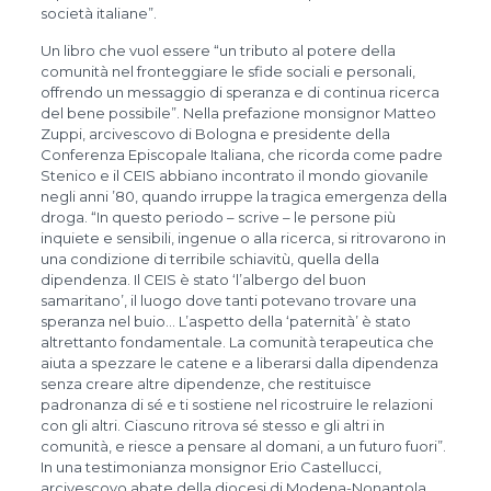
società italiane”.
Un libro che vuol essere “un tributo al potere della
comunità nel fronteggiare le sfide sociali e personali,
offrendo un messaggio di speranza e di continua ricerca
del bene possibile”. Nella prefazione monsignor Matteo
Zuppi, arcivescovo di Bologna e presidente della
Conferenza Episcopale Italiana, che ricorda come padre
Stenico e il CEIS abbiano incontrato il mondo giovanile
negli anni ’80, quando irruppe la tragica emergenza della
droga. “In questo periodo – scrive – le persone più
inquiete e sensibili, ingenue o alla ricerca, si ritrovarono in
una condizione di terribile schiavitù, quella della
dipendenza. Il CEIS è stato ‘l’albergo del buon
samaritano’, il luogo dove tanti potevano trovare una
speranza nel buio… L’aspetto della ‘paternità’ è stato
altrettanto fondamentale. La comunità terapeutica che
aiuta a spezzare le catene e a liberarsi dalla dipendenza
senza creare altre dipendenze, che restituisce
padronanza di sé e ti sostiene nel ricostruire le relazioni
con gli altri. Ciascuno ritrova sé stesso e gli altri in
comunità, e riesce a pensare al domani, a un futuro fuori”.
In una testimonianza monsignor Erio Castellucci,
arcivescovo abate della diocesi di Modena-Nonantola,