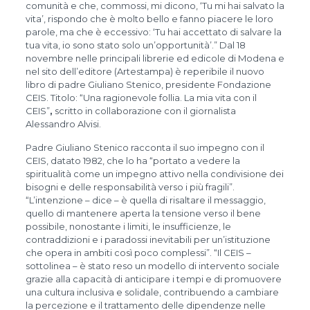
comunità e che, commossi, mi dicono, ‘Tu mi hai salvato la
vita’, rispondo che è molto bello e fanno piacere le loro
parole, ma che è eccessivo: ‘Tu hai accettato di salvare la
tua vita, io sono stato solo un’opportunità’.” Dal 18
novembre nelle principali librerie ed edicole di Modena e
nel sito dell’editore (Artestampa) è reperibile il nuovo
libro di padre Giuliano Stenico, presidente Fondazione
CEIS. Titolo: “Una ragionevole follia. La mia vita con il
CEIS”
,
scritto in collaborazione con il giornalista
Alessandro Alvisi.
Padre Giuliano Stenico racconta il suo impegno con il
CEIS, datato 1982, che lo ha “portato a vedere la
spiritualità come un impegno attivo nella condivisione dei
bisogni e delle responsabilità verso i più fragili”.
“L’intenzione – dice – è quella di risaltare il messaggio,
quello di mantenere aperta la tensione verso il bene
possibile, nonostante i limiti, le insufficienze, le
contraddizioni e i paradossi inevitabili per un’istituzione
che opera in ambiti così poco complessi”. “Il CEIS –
sottolinea – è stato reso un modello di intervento sociale
grazie alla capacità di anticipare i tempi e di promuovere
una cultura inclusiva e solidale, contribuendo a cambiare
la percezione e il trattamento delle dipendenze nelle