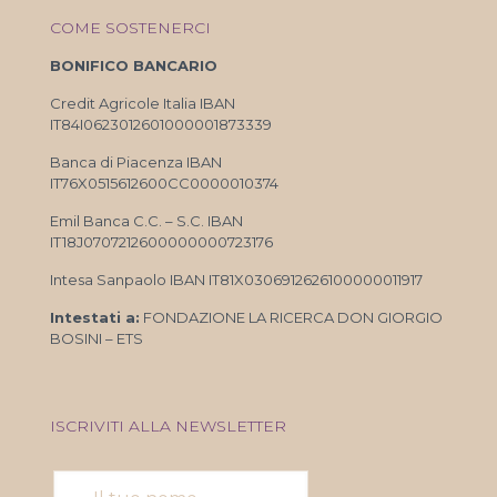
COME SOSTENERCI
BONIFICO BANCARIO
Credit Agricole Italia IBAN
IT84I0623012601000001873339
Banca di Piacenza IBAN
IT76X0515612600CC0000010374
Emil Banca C.C. – S.C. IBAN
IT18J0707212600000000723176
Intesa Sanpaolo IBAN IT81X0306912626100000011917
Intestati a:
FONDAZIONE LA RICERCA DON GIORGIO
BOSINI – ETS
ISCRIVITI ALLA NEWSLETTER