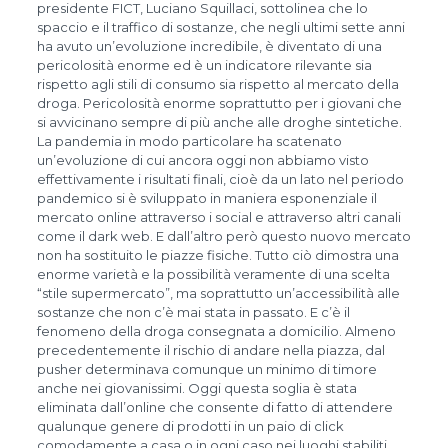
presidente FICT, Luciano Squillaci, sottolinea che lo
spaccio e il traffico di sostanze, che negli ultimi sette anni
ha avuto un’evoluzione incredibile, è diventato di una
pericolosità enorme ed è un indicatore rilevante sia
rispetto agli stili di consumo sia rispetto al mercato della
droga. Pericolosità enorme soprattutto per i giovani che
si avvicinano sempre di più anche alle droghe sintetiche.
La pandemia in modo particolare ha scatenato
un’evoluzione di cui ancora oggi non abbiamo visto
effettivamente i risultati finali, cioè da un lato nel periodo
pandemico si è sviluppato in maniera esponenziale il
mercato online attraverso i social e attraverso altri canali
come il dark web. E dall’altro però questo nuovo mercato
non ha sostituito le piazze fisiche. Tutto ciò dimostra una
enorme varietà e la possibilità veramente di una scelta
“stile supermercato”, ma soprattutto un’accessibilità alle
sostanze che non c’è mai stata in passato. E c’è il
fenomeno della droga consegnata a domicilio. Almeno
precedentemente il rischio di andare nella piazza, dal
pusher determinava comunque un minimo di timore
anche nei giovanissimi. Oggi questa soglia è stata
eliminata dall’online che consente di fatto di attendere
qualunque genere di prodotti in un paio di click
comodamente a casa o in ogni caso nei luoghi stabiliti