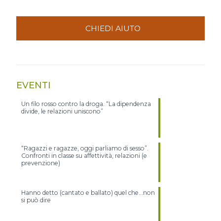
CHIEDI AIUTO
EVENTI
Un filo rosso contro la droga. “La dipendenza
divide, le relazioni uniscono”
“Ragazzi e ragazze, oggi parliamo di sesso”.
Confronti in classe su affettività, relazioni (e
prevenzione)
Hanno detto (cantato e ballato) quel che…non
si può dire