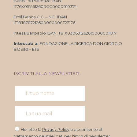
Banca di Piacenza IBAN
IT76X0515612600CC0000010374
Emil Banca C.C. – S.C. IBAN
IT18J0707212600000000723176
Intesa Sanpaolo IBAN IT81X0306912626100000011917
Intestati a:
FONDAZIONE LA RICERCA DON GIORGIO
BOSINI – ETS
ISCRIVITI ALLA NEWSLETTER
Ho letto la
Privacy Policy
e acconsento al
trattamento dei miei dati per l'invio di newsletter