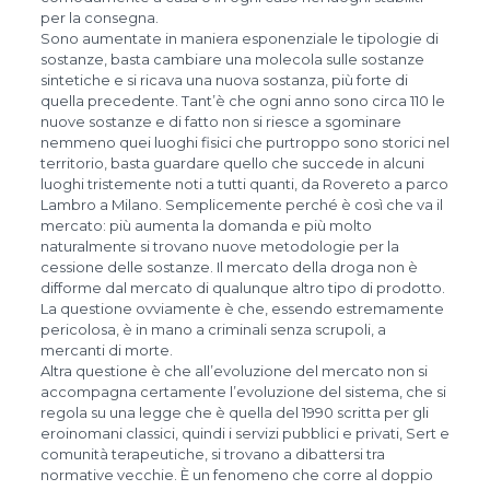
per la consegna.
Sono aumentate in maniera esponenziale le tipologie di
sostanze, basta cambiare una molecola sulle sostanze
sintetiche e si ricava una nuova sostanza, più forte di
quella precedente. Tant’è che ogni anno sono circa 110 le
nuove sostanze e di fatto non si riesce a sgominare
nemmeno quei luoghi fisici che purtroppo sono storici nel
territorio, basta guardare quello che succede in alcuni
luoghi tristemente noti a tutti quanti, da Rovereto a parco
Lambro a Milano. Semplicemente perché è così che va il
mercato: più aumenta la domanda e più molto
naturalmente si trovano nuove metodologie per la
cessione delle sostanze. Il mercato della droga non è
difforme dal mercato di qualunque altro tipo di prodotto.
La questione ovviamente è che, essendo estremamente
pericolosa, è in mano a criminali senza scrupoli, a
mercanti di morte.
Altra questione è che all’evoluzione del mercato non si
accompagna certamente l’evoluzione del sistema, che si
regola su una legge che è quella del 1990 scritta per gli
eroinomani classici, quindi i servizi pubblici e privati, Sert e
comunità terapeutiche, si trovano a dibattersi tra
normative vecchie. È un fenomeno che corre al doppio