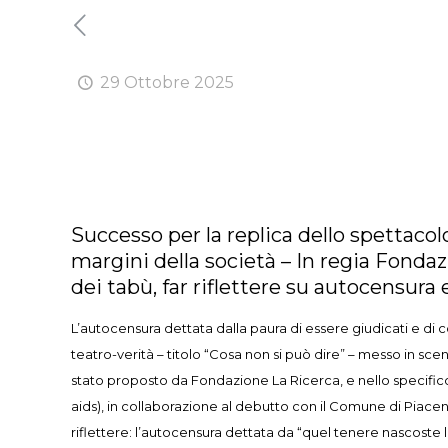
29 Ottobre 2025
Successo per la replica dello spettacolo
margini della società – In regia Fonda
dei tabù, far riflettere su autocensura e
L’autocensura dettata dalla paura di essere giudicati e di c
teatro-verità – titolo “Cosa non si può dire” – messo in sce
stato proposto da Fondazione La Ricerca, e nello specifico,
aids), in collaborazione al debutto con il Comune di Piacen
riflettere: l’autocensura dettata da “quel tenere nascoste