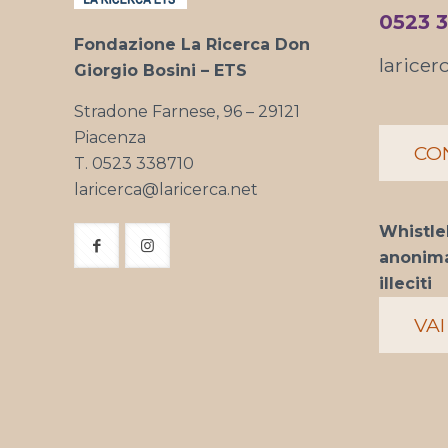
0523 
Fondazione La Ricerca Don
laricer
Giorgio Bosini – ETS
Stradone Farnese, 96 – 29121
Piacenza
CO
T. 0523 338710
laricerca@laricerca.net
Whistle
anonima
illeciti
VAI