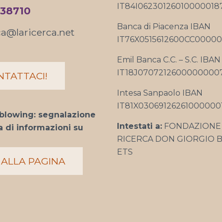
IT84I06230126010000018
338710
Banca di Piacenza IBAN
ca@laricerca.net
IT76X0515612600CC00000
Emil Banca C.C. – S.C. IBAN
IT18J0707212600000000
NTATTACI!
Intesa Sanpaolo IBAN
IT81X030691262610000001
blowing: segnalazione
Intestati a:
FONDAZIONE 
 di informazioni su
RICERCA DON GIORGIO B
ETS
 ALLA PAGINA