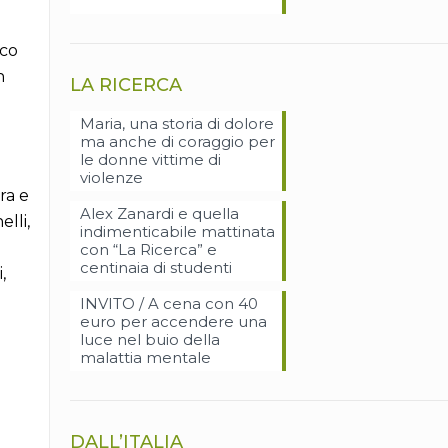
i
ico
n
LA RICERCA
Maria, una storia di dolore
ma anche di coraggio per
le donne vittime di
violenze
ra e
Alex Zanardi e quella
lli,
indimenticabile mattinata
con “La Ricerca” e
centinaia di studenti
,
INVITO / A cena con 40
euro per accendere una
luce nel buio della
malattia mentale
DALL’ITALIA