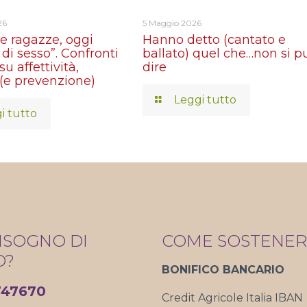
26
5 Maggio 2026
e ragazze, oggi
Hanno detto (cantato e
di sesso”. Confronti
ballato) quel che…non si p
su affettività,
dire
 (e prevenzione)
Leggi tutto
i tutto
BISOGNO DI
COME SOSTENER
O?
BONIFICO BANCARIO
747670
Credit Agricole Italia IBAN