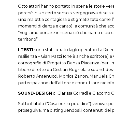
Otto attori hanno portato in scena le storie vere 
perché in un certo senso si vergognava di se ste
una malattia contagiosa e stigmatizzata come l’aid
momenti di danza e canto) la comunità che accogl
“Vogliamo portare in scena ciò che siamo e ciò 
territorio”.
I TESTI
sono stati curati dagli operatori La Ri
resilienza – Gian Pazzi (che è anche scrittore) e
coreografie di Progetto Danza Piacenza (per i m
Libero diretto da Cristian Bugnola e sound-design
Roberto Antenucci, Monica Zanon, Manuela Chiap
partecipazione dell’attore e conduttore radiofo
SOUND-DESIGN
di Clarissa Corradi e Giacomo Ca
Sotto il titolo (“Cosa non si può dire”) veniva spec
proseguiva, ma distinguendosi, i contenuti dei 