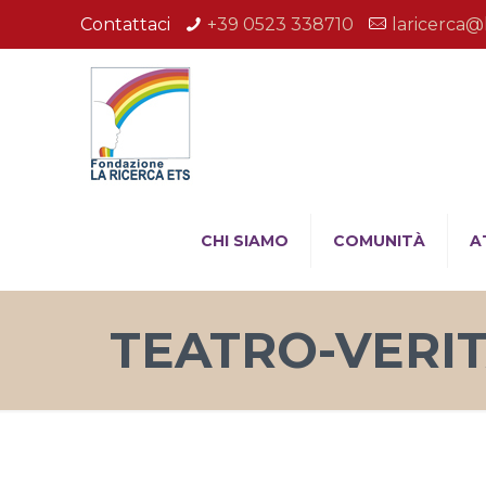
Contattaci
+39 0523 338710
laricerca@
CHI SIAMO
COMUNITÀ
A
TEATRO-VERITA