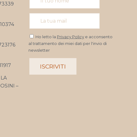
73339
10374
Ho letto la
Privacy Policy
e acconsento
al trattamento dei miei dati per l'invio di
723176
newsletter
1917
LA
OSINI –