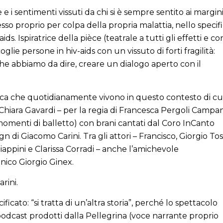
e i sentimenti vissuti da chi si è sempre sentito ai margin
sso proprio per colpa della propria malattia, nello specif
s. Ispiratrice della pièce (teatrale a tutti gli effetti e co
ie persone in hiv-aids con un vissuto di forti fragilità:
che abbiamo da dire, creare un dialogo aperto con il
cerca che quotidianamente vivono in questo contesto di cu
 Chiara Gavardi – per la regia di Francesca Pergoli Campane
omenti di balletto) con brani cantati dal Coro InCanto
 di Giacomo Carini. Tra gli attori – Francisco, Giorgio Tosi
pini e Clarissa Corradi – anche l’amichevole
nico Giorgio Ginex.
rini.
ificato: “si tratta di un’altra storia”, perché lo spettacolo
podcast prodotti dalla Pellegrina (voce narrante proprio