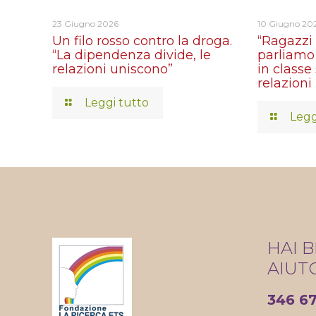
23 Giugno 2026
10 Giugno 20
Un filo rosso contro la droga.
“Ragazzi 
“La dipendenza divide, le
parliamo 
relazioni uniscono”
in classe 
relazioni
Leggi tutto
Legg
HAI 
AIUT
346 6