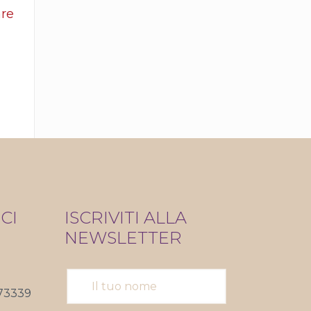
are
CI
ISCRIVITI ALLA
NEWSLETTER
73339