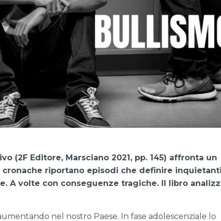
Vivo (2F Editore, Marsciano 2021, pp. 145) affronta un
e cronache riportano episodi che definire inquietant
e. A volte con conseguenze tragiche. Il libro analizza
aumentando nel nostro Paese. In fase adolescenziale lo