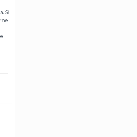
. Si
arne
re