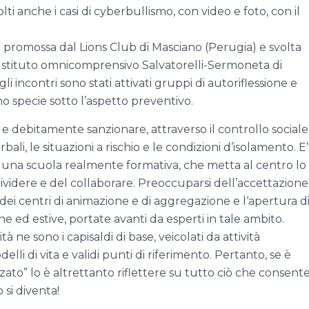
i anche i casi di cyberbullismo, con video e foto, con il
promossa dal Lions Club di Masciano (Perugia) e svolta
’Istituto omnicomprensivo Salvatorelli-Sermoneta di
i incontri sono stati attivati gruppi di autoriflessione e
o specie sotto l’aspetto preventivo.
 debitamente sanzionare, attraverso il controllo sociale
ali, le situazioni a rischio e le condizioni d’isolamento. E
 una scuola realmente formativa, che metta al centro lo
videre e del collaborare. Preoccuparsi dell’accettazione
 dei centri di animazione e di aggregazione e l‘apertura d
ne ed estive, portate avanti da esperti in tale ambito.
à ne sono i capisaldi di base, veicolati da attività
li di vita e validi punti di riferimento. Pertanto, se è
ato” lo è altrettanto riflettere su tutto ciò che consente 
o si diventa!