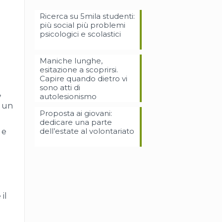
Ricerca su 5mila studenti:
più social più problemi
psicologici e scolastici
Maniche lunghe,
esitazione a scoprirsi.
Capire quando dietro vi
sono atti di
,
autolesionismo
’ un
Proposta ai giovani:
dedicare una parte
 e
dell’estate al volontariato
i
il