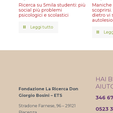
Ricerca su 5mila studenti: più
Maniche 
social più problemi
scoprirsi
psicologici e scolastici
dietro vi 
autolesi
Leggi tutto
Legg
HAI 
AIUT
Fondazione La Ricerca Don
Giorgio Bosini – ETS
346 6
Stradone Farnese, 96 – 29121
0523 
Piacenza