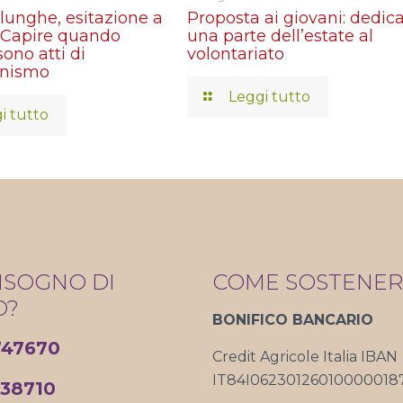
lunghe, esitazione a
Proposta ai giovani: dedic
. Capire quando
una parte dell’estate al
sono atti di
volontariato
onismo
Leggi tutto
i tutto
BISOGNO DI
COME SOSTENER
O?
BONIFICO BANCARIO
747670
Credit Agricole Italia IBAN
IT84I06230126010000018
338710