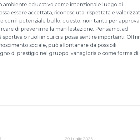
 un ambiente educativo come intenzionale luogo di
ssa essere accettata, riconosciuta, rispettata e valorizzata
che con il potenziale bullo; questo, non tanto per approv
rcare di prevenirne la manifestazione. Pensiamo, ad
portiva o ruoli in cui ci si possa sentire importanti. Offri
noscimento sociale, può allontanare da possibili
sogno di prestigio nel gruppo, vanagloria o come forma di
6
20 Luglio 2026