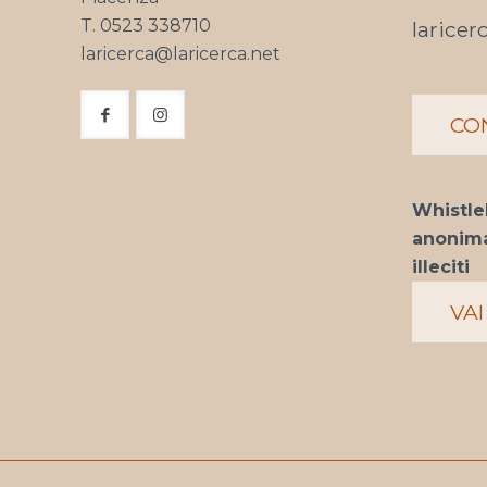
T. 0523 338710
laricer
laricerca@laricerca.net
CO
Whistle
anonima
illeciti
VAI