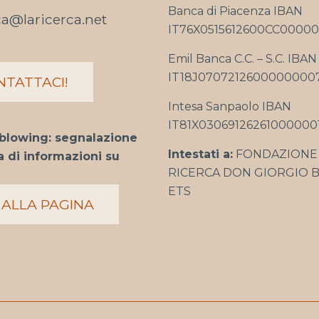
Banca di Piacenza IBAN
ca@laricerca.net
IT76X0515612600CC00000
Emil Banca C.C. – S.C. IBAN
IT18J0707212600000000
NTATTACI!
Intesa Sanpaolo IBAN
IT81X030691262610000001
blowing: segnalazione
Intestati a:
FONDAZIONE 
 di informazioni su
RICERCA DON GIORGIO B
ETS
 ALLA PAGINA