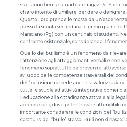
subiscono ben un quarto dei ragazzi/e. Sono molt
chiaro intento di umiliare, deridere o denigrare.
Questo libro prende le mosse da un’esperienza 
presso la scuola secondaria di primo grado dell
Marsciano (Pg) con un centinaio di studenti. Negl
confronto esistenziale, considerando il fenomen
Quello del bullismo è un fenomeno da rilevare e
l’attenzione agli atteggiamenti verbali e non-verb
fenomeno soprattutto da prevenire, attraverso
sviluppo delle competenze trasversali del condi
dell’inclusione richiede anche la valorizzazione
tutte le scuola ad attività integrative pomeridia
L’educazione alla cittadinanza attiva e alla legalit
accomunanti, dove poter trovare attendibili model
importante considerare le condizioni del “bullizz
costituirsi del “bullo” stesso. Bulli non si nasce: l