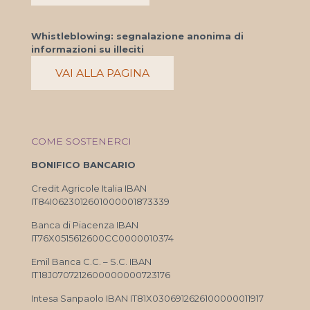
Whistleblowing: segnalazione anonima di
informazioni su illeciti
VAI ALLA PAGINA
COME SOSTENERCI
BONIFICO BANCARIO
Credit Agricole Italia IBAN
IT84I0623012601000001873339
Banca di Piacenza IBAN
IT76X0515612600CC0000010374
Emil Banca C.C. – S.C. IBAN
IT18J0707212600000000723176
Intesa Sanpaolo IBAN IT81X0306912626100000011917